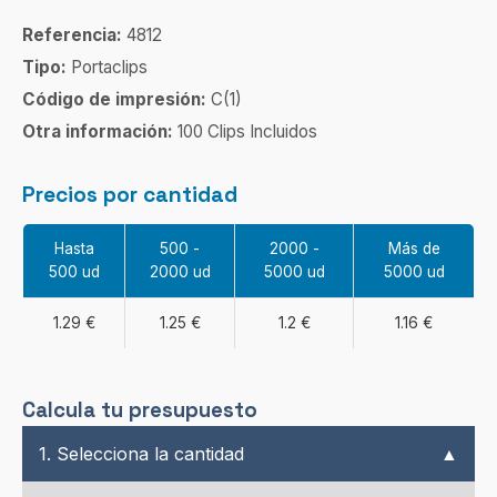
Referencia:
4812
Tipo:
Portaclips
Código de impresión:
C(1)
Otra información:
100 Clips Incluidos
Precios por cantidad
Hasta
500 -
2000 -
Más de
500 ud
2000 ud
5000 ud
5000 ud
1.29 €
1.25 €
1.2 €
1.16 €
Calcula tu presupuesto
1. Selecciona la cantidad
▲