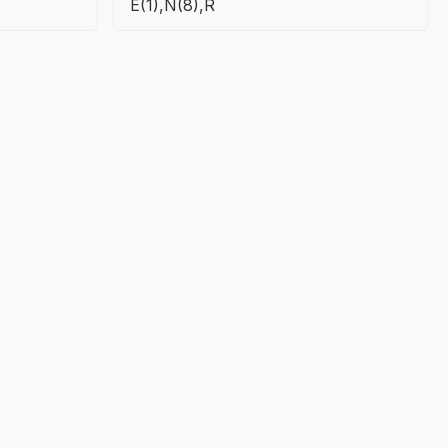
E(1),N(8),R