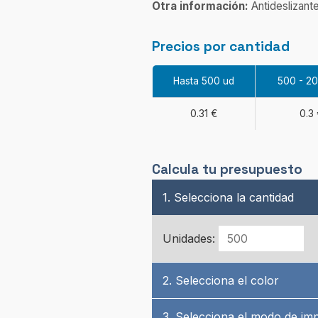
Otra información:
Antideslizant
Precios por cantidad
Hasta 500 ud
500 - 2
0.31 €
0.3 
Calcula tu presupuesto
1. Selecciona la cantidad
Unidades:
2. Selecciona el color
3. Selecciona el modo de im