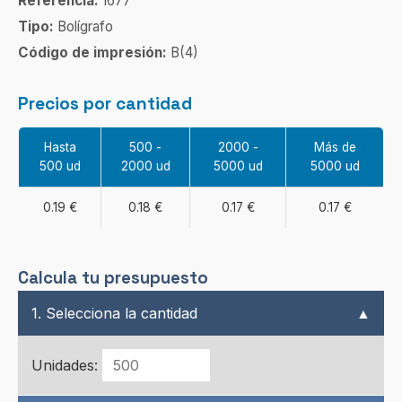
Referencia:
1677
Tipo:
Bolígrafo
Código de impresión:
B(4)
Precios por cantidad
Hasta
500 -
2000 -
Más de
500 ud
2000 ud
5000 ud
5000 ud
0.19 €
0.18 €
0.17 €
0.17 €
Calcula tu presupuesto
1. Selecciona la cantidad
▲
Unidades: