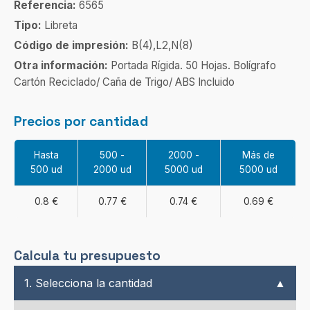
Referencia:
6565
Tipo:
Libreta
Código de impresión:
B(4),L2,N(8)
Otra información:
Portada Rígida. 50 Hojas. Bolígrafo
Cartón Reciclado/ Caña de Trigo/ ABS Incluido
Precios por cantidad
Hasta
500 -
2000 -
Más de
500 ud
2000 ud
5000 ud
5000 ud
0.8 €
0.77 €
0.74 €
0.69 €
Calcula tu presupuesto
1. Selecciona la cantidad
▲