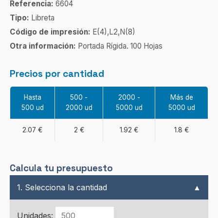
Referencia:
6604
Tipo:
Libreta
Código de impresión:
E(4),L2,N(8)
Otra información:
Portada Rígida. 100 Hojas
Precios por cantidad
Hasta
500 -
2000 -
Más de
500 ud
2000 ud
5000 ud
5000 ud
2.07 €
2 €
1.92 €
1.8 €
Calcula tu presupuesto
1. Selecciona la cantidad
▲
Unidades: