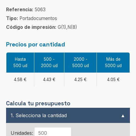
Referencia:
5063
Tipo:
Portadocumentos
Código de impresión:
G(1),N(8)
Precios por cantidad
Hasta
500 -
2000 -
Más de
500 ud
2000 ud
5000 ud
5000 ud
4.58 €
4.43 €
4.25 €
4.05 €
Calcula tu presupuesto
1. Selecciona la cantidad
▲
Unidades: