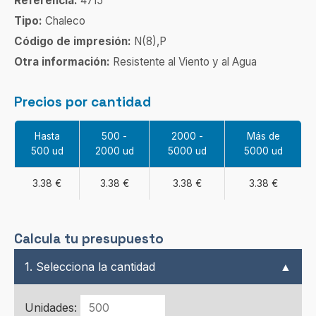
Referencia:
4715
Tipo:
Chaleco
Código de impresión:
N(8),P
Otra información:
Resistente al Viento y al Agua
Precios por cantidad
Hasta
500 -
2000 -
Más de
500 ud
2000 ud
5000 ud
5000 ud
3.38 €
3.38 €
3.38 €
3.38 €
Calcula tu presupuesto
1. Selecciona la cantidad
▲
Unidades: