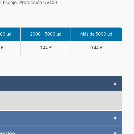
o Espejo. Protección UV400
000 ud
2000 - 5000 ud
Más de 5000 ud
 €
0.44 €
0.44 €
▲
▼
presión
▼