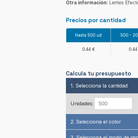
Otra información:
Lentes Efect
Precios por cantidad
Hasta 500 ud
500 - 2
0.44 €
0.44
Calcula tu presupuesto
1. Selecciona la cantidad
Unidades:
2. Selecciona el color
3. Selecciona el modo de im