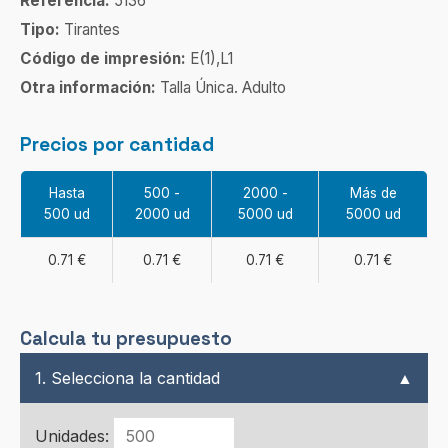
Referencia:
5136
Tipo:
Tirantes
Código de impresión:
E(1),L1
Otra información:
Talla Única. Adulto
Precios por cantidad
Hasta
500 -
2000 -
Más de
500 ud
2000 ud
5000 ud
5000 ud
0.71 €
0.71 €
0.71 €
0.71 €
Calcula tu presupuesto
1. Selecciona la cantidad
▲
Unidades: