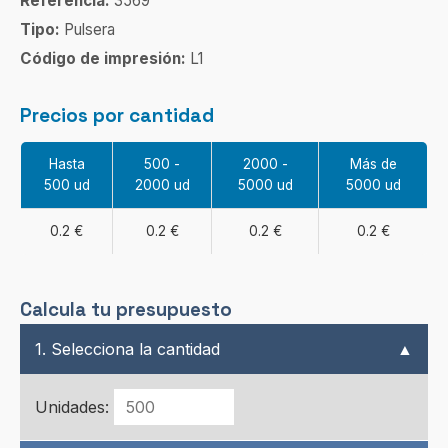
Referencia:
3569
Tipo:
Pulsera
Código de impresión:
L1
Precios por cantidad
Hasta
500 -
2000 -
Más de
500 ud
2000 ud
5000 ud
5000 ud
0.2 €
0.2 €
0.2 €
0.2 €
Calcula tu presupuesto
1. Selecciona la cantidad
▲
Unidades: