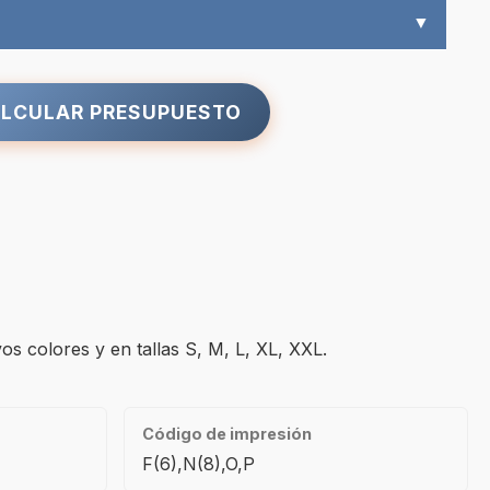
▼
LCULAR PRESUPUESTO
s colores y en tallas S, M, L, XL, XXL.
Código de impresión
F(6),N(8),O,P