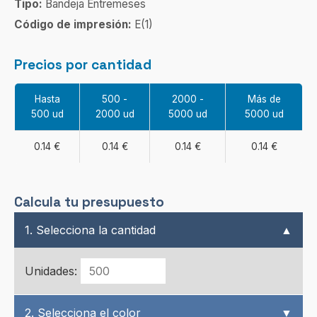
Tipo:
Bandeja Entremeses
Código de impresión:
E(1)
Precios por cantidad
Hasta
500 -
2000 -
Más de
500 ud
2000 ud
5000 ud
5000 ud
0.14 €
0.14 €
0.14 €
0.14 €
Calcula tu presupuesto
1. Selecciona la cantidad
▲
Unidades:
2. Selecciona el color
▼