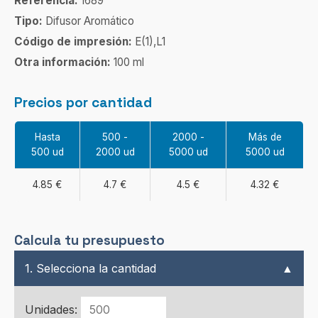
Referencia:
1689
Tipo:
Difusor Aromático
Código de impresión:
E(1),L1
Otra información:
100 ml
Precios por cantidad
Hasta
500 -
2000 -
Más de
500 ud
2000 ud
5000 ud
5000 ud
4.85 €
4.7 €
4.5 €
4.32 €
Calcula tu presupuesto
1. Selecciona la cantidad
▲
Unidades: