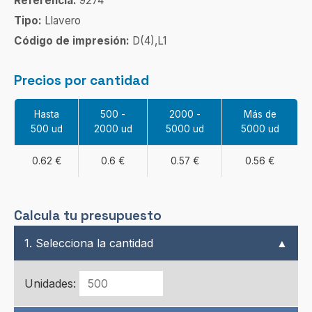
Referencia:
9274
Tipo:
Llavero
Código de impresión:
D(4),L1
Precios por cantidad
Hasta
500 -
2000 -
Más de
500 ud
2000 ud
5000 ud
5000 ud
0.62 €
0.6 €
0.57 €
0.56 €
Calcula tu presupuesto
1. Selecciona la cantidad
▲
Unidades: