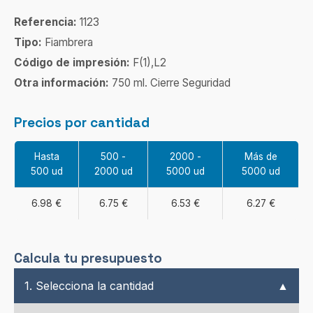
Referencia:
1123
Tipo:
Fiambrera
Código de impresión:
F(1),L2
Otra información:
750 ml. Cierre Seguridad
Precios por cantidad
Hasta
500 -
2000 -
Más de
500 ud
2000 ud
5000 ud
5000 ud
6.98 €
6.75 €
6.53 €
6.27 €
Calcula tu presupuesto
1. Selecciona la cantidad
▲