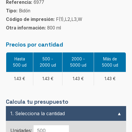
Referencia:
6977
Tipo:
Bidón
Código de impresión:
F(1),L2,L3,W
Otra información:
800 ml
Precios por cantidad
Hasta
500 -
2000 -
Más de
500 ud
2000 ud
5000 ud
5000 ud
1.43 €
1.43 €
1.43 €
1.43 €
Calcula tu presupuesto
1. Selecciona la cantidad
▲
Unidades: