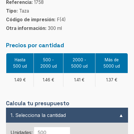
Referencia:
1758
Tipo:
Taza
Código de impresión:
F(4)
Otra información:
300 ml
Precios por cantidad
Hasta
500 -
2000 -
Más de
500 ud
2000 ud
5000 ud
5000 ud
1.49 €
1.46 €
1.41 €
1.37 €
Calcula tu presupuesto
1. Selecciona la cantidad
▲
Unidades: