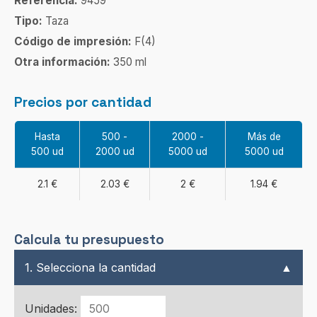
Referencia:
9459
Tipo:
Taza
Código de impresión:
F(4)
Otra información:
350 ml
Precios por cantidad
Hasta
500 -
2000 -
Más de
500 ud
2000 ud
5000 ud
5000 ud
2.1 €
2.03 €
2 €
1.94 €
Calcula tu presupuesto
1. Selecciona la cantidad
▲
Unidades: