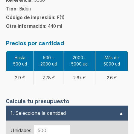
Referencia:
5560
Tipo:
Bidón
Código de impresión:
F(1)
Otra información:
440 ml
Precios por cantidad
Hasta
500 -
2000 -
Más de
500 ud
2000 ud
5000 ud
5000 ud
2.9 €
2.78 €
2.67 €
2.6 €
Calcula tu presupuesto
1. Selecciona la cantidad
▲
Unidades: