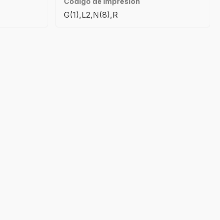
Código de impresión
G(1),L2,N(8),R