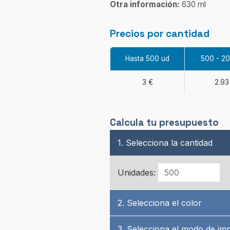
Otra información:
630 ml
Precios por cantidad
Hasta 500 ud
500 - 2
3 €
2.93
Calcula tu presupuesto
1. Selecciona la cantidad
Unidades:
2. Selecciona el color
3. Selecciona el modo de im