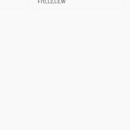
F(1),L2,L3,W