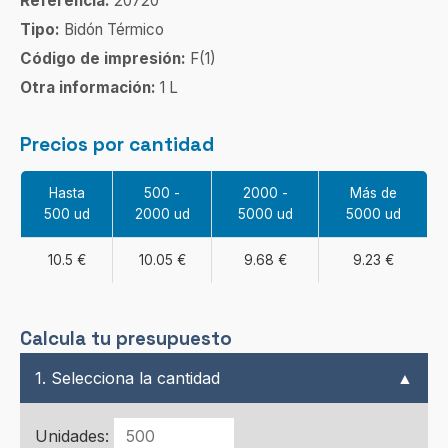
Referencia:
20720
Tipo:
Bidón Térmico
Código de impresión:
F(1)
Otra información:
1 L
Precios por cantidad
Hasta
500 -
2000 -
Más de
500 ud
2000 ud
5000 ud
5000 ud
10.5 €
10.05 €
9.68 €
9.23 €
Calcula tu presupuesto
1. Selecciona la cantidad
▲
Unidades: