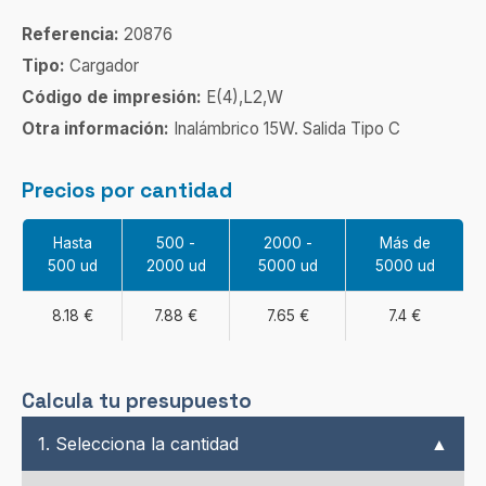
Referencia:
20876
Tipo:
Cargador
Código de impresión:
E(4),L2,W
Otra información:
Inalámbrico 15W. Salida Tipo C
Precios por cantidad
Hasta
500 -
2000 -
Más de
500 ud
2000 ud
5000 ud
5000 ud
8.18 €
7.88 €
7.65 €
7.4 €
Calcula tu presupuesto
1. Selecciona la cantidad
▲