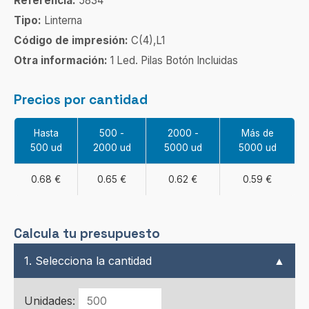
Referencia:
5834
Tipo:
Linterna
Código de impresión:
C(4),L1
Otra información:
1 Led. Pilas Botón Incluidas
Precios por cantidad
Hasta
500 -
2000 -
Más de
500 ud
2000 ud
5000 ud
5000 ud
0.68 €
0.65 €
0.62 €
0.59 €
Calcula tu presupuesto
1. Selecciona la cantidad
▲
Unidades: