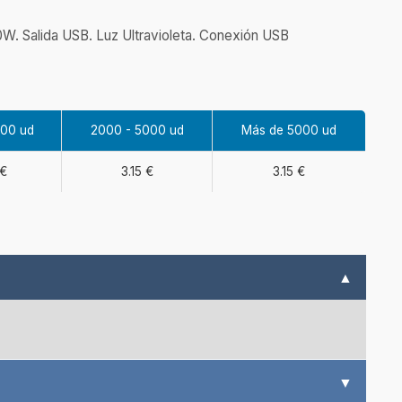
0W. Salida USB. Luz Ultravioleta. Conexión USB
000 ud
2000 - 5000 ud
Más de 5000 ud
 €
3.15 €
3.15 €
▲
▼