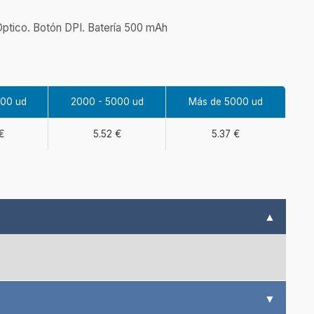
Óptico. Botón DPI. Batería 500 mAh
000 ud
2000 - 5000 ud
Más de 5000 ud
€
5.52 €
5.37 €
▲
▼