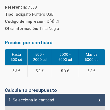
Referencia:
7359
Tipo:
Bolígrafo Puntero USB
Código de impresión:
D(4),L1
Otra información:
Tinta Negra
Precios por cantidad
Hasta
500 -
2000 -
Más de
500 ud
2000 ud
5000 ud
5000 ud
5.3 €
5.3 €
5.3 €
5.3 €
Calcula tu presupuesto
1. Selecciona la cantidad
▲