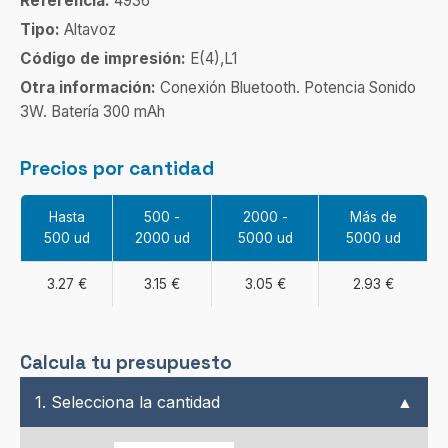
Referencia:
4936
Tipo:
Altavoz
Código de impresión:
E(4),L1
Otra información:
Conexión Bluetooth. Potencia Sonido
3W. Batería 300 mAh
Precios por cantidad
Hasta
500 -
2000 -
Más de
500 ud
2000 ud
5000 ud
5000 ud
3.27 €
3.15 €
3.05 €
2.93 €
Calcula tu presupuesto
1. Selecciona la cantidad
▲