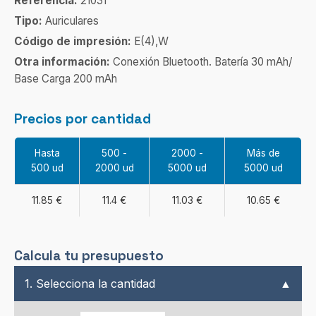
Referencia:
21031
Tipo:
Auriculares
Código de impresión:
E(4),W
Otra información:
Conexión Bluetooth. Batería 30 mAh/
Base Carga 200 mAh
Precios por cantidad
Hasta
500 -
2000 -
Más de
500 ud
2000 ud
5000 ud
5000 ud
11.85 €
11.4 €
11.03 €
10.65 €
Calcula tu presupuesto
1. Selecciona la cantidad
▲