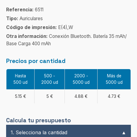
Referencia:
6511
Tipo:
Auriculares
Código de impresión:
E(4),W
Otra información:
Conexión Bluetooth. Batería 35 mAh/
Base Carga 400 mAh
Precios por cantidad
Hasta
500 -
2000 -
Más de
500 ud
2000 ud
5000 ud
5000 ud
5.15 €
5 €
4.88 €
4.73 €
Calcula tu presupuesto
1. Selecciona la cantidad
▲