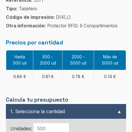
Referencia:
5371
Tipo:
Tarjetero
Código de impresión:
D(4),L1
Otra información:
Protector RFID. 6 Compartimentos
Precios por cantidad
Hasta
500 -
2000 -
Más de
500 ud
2000 ud
5000 ud
5000 ud
0.86 €
0.81 €
0.78 €
0.74 €
Calcula tu presupuesto
1. Selecciona la cantidad
▲
Unidades: