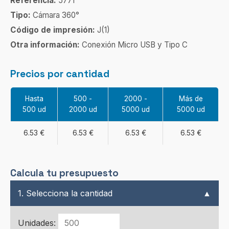
Referencia:
5771
Tipo:
Cámara 360°
Código de impresión:
J(1)
Otra información:
Conexión Micro USB y Tipo C
Precios por cantidad
Hasta
500 -
2000 -
Más de
500 ud
2000 ud
5000 ud
5000 ud
6.53 €
6.53 €
6.53 €
6.53 €
Calcula tu presupuesto
1. Selecciona la cantidad
▲
Unidades: