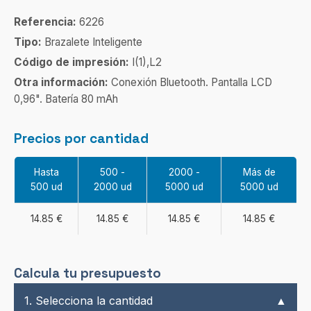
Referencia:
6226
Tipo:
Brazalete Inteligente
Código de impresión:
I(1),L2
Otra información:
Conexión Bluetooth. Pantalla LCD
0,96". Batería 80 mAh
Precios por cantidad
Hasta
500 -
2000 -
Más de
500 ud
2000 ud
5000 ud
5000 ud
14.85 €
14.85 €
14.85 €
14.85 €
Calcula tu presupuesto
1. Selecciona la cantidad
▲