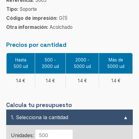
Referencia:
3665
Tipo:
Soporte
Código de impresión:
G(1)
Otra información:
Acolchado
Precios por cantidad
Hasta
500 -
2000 -
Más de
500 ud
2000 ud
5000 ud
5000 ud
1.4 €
1.4 €
1.4 €
1.4 €
Calcula tu presupuesto
1. Selecciona la cantidad
▲
Unidades: