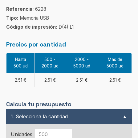
Referencia:
6228
Tipo:
Memoria USB
Código de impresión:
D(4),L1
Precios por cantidad
Hasta
500 -
2000 -
Más de
500 ud
2000 ud
5000 ud
5000 ud
2.51 €
2.51 €
2.51 €
2.51 €
Calcula tu presupuesto
1. Selecciona la cantidad
▲
Unidades: