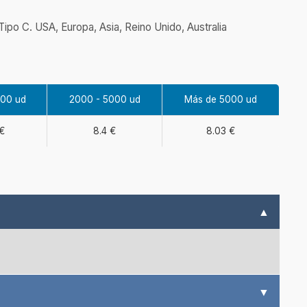
ipo C. USA, Europa, Asia, Reino Unido, Australia
000 ud
2000 - 5000 ud
Más de 5000 ud
€
8.4 €
8.03 €
▲
▼