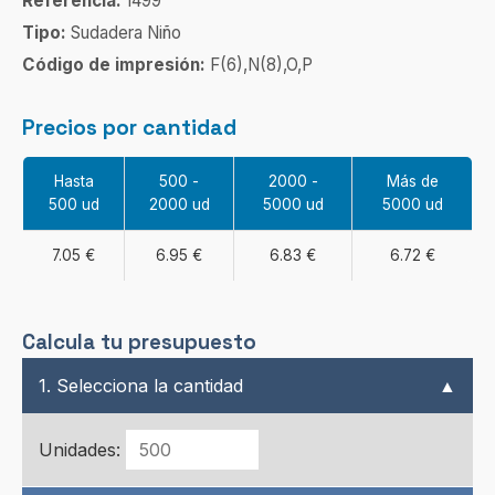
Referencia:
1499
Tipo:
Sudadera Niño
Código de impresión:
F(6),N(8),O,P
Precios por cantidad
Hasta
500 -
2000 -
Más de
500 ud
2000 ud
5000 ud
5000 ud
7.05 €
6.95 €
6.83 €
6.72 €
Calcula tu presupuesto
1. Selecciona la cantidad
▲
Unidades: