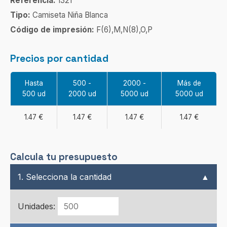
Referencia:
1321
Tipo:
Camiseta Niña Blanca
Código de impresión:
F(6),M,N(8),O,P
Precios por cantidad
Hasta
500 -
2000 -
Más de
500 ud
2000 ud
5000 ud
5000 ud
1.47 €
1.47 €
1.47 €
1.47 €
Calcula tu presupuesto
1. Selecciona la cantidad
▲
Unidades: