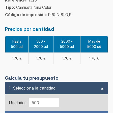
Referencia:
1329
Tipo:
Camiseta Niña Color
Código de impresión:
F(6),N(8),O,P
Precios por cantidad
Hasta
500 -
2000 -
Más de
500 ud
2000 ud
5000 ud
5000 ud
1.76 €
1.76 €
1.76 €
1.76 €
Calcula tu presupuesto
1. Selecciona la cantidad
▲
Unidades: