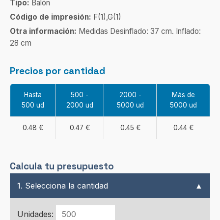
Tipo:
Balón
Código de impresión:
F(1),G(1)
Otra información:
Medidas Desinflado: 37 cm. Inflado:
28 cm
Precios por cantidad
Hasta
500 -
2000 -
Más de
500 ud
2000 ud
5000 ud
5000 ud
0.48 €
0.47 €
0.45 €
0.44 €
Calcula tu presupuesto
1. Selecciona la cantidad
▲
Unidades: