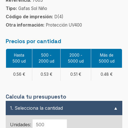
Referencia:
7003
Tipo:
Gafas Sol Niño
Código de impresión:
D(4)
Otra información:
Protección UV400
Precios por cantidad
Hasta
500 -
2000 -
Más de
500 ud
2000 ud
5000 ud
5000 ud
0.56 €
0.53 €
0.51 €
0.48 €
Calcula tu presupuesto
1. Selecciona la cantidad
▲
Unidades: