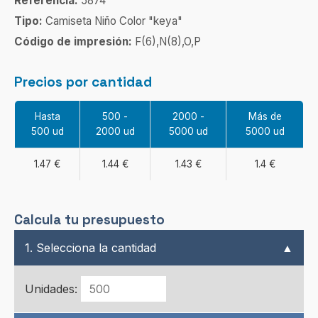
Referencia:
5874
Tipo:
Camiseta Niño Color "keya"
Código de impresión:
F(6),N(8),O,P
Precios por cantidad
Hasta
500 -
2000 -
Más de
500 ud
2000 ud
5000 ud
5000 ud
1.47 €
1.44 €
1.43 €
1.4 €
Calcula tu presupuesto
1. Selecciona la cantidad
▲
Unidades: