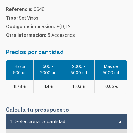
Referencia:
9648
Tipo:
Set Vinos
Código de impresión:
F(1),L2
Otra información:
5 Accesorios
Precios por cantidad
Hasta
500 -
2000 -
Más de
500 ud
2000 ud
5000 ud
5000 ud
11.78 €
11.4 €
11.03 €
10.65 €
Calcula tu presupuesto
1. Selecciona la cantidad
▲