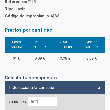
Referencia:
1276
Tipo:
Lápiz
Código de impresión:
A(4),W
Precios por cantidad
Hasta
500 -
2000 -
Más de
500 ud
2000 ud
5000 ud
5000 ud
0.1 €
0.09 €
0.08 €
0.08 €
Calcula tu presupuesto
1. Selecciona la cantidad
▲
Unidades: