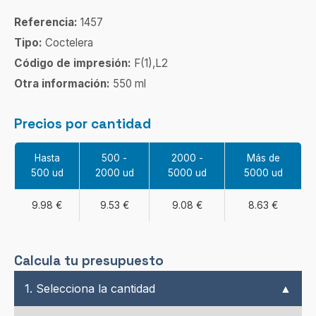
Referencia:
1457
Tipo:
Coctelera
Código de impresión:
F(1),L2
Otra información:
550 ml
Precios por cantidad
Hasta
500 -
2000 -
Más de
500 ud
2000 ud
5000 ud
5000 ud
9.98 €
9.53 €
9.08 €
8.63 €
Calcula tu presupuesto
1. Selecciona la cantidad
▲