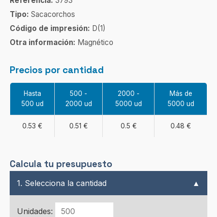
Referencia:
3793
Tipo:
Sacacorchos
Código de impresión:
D(1)
Otra información:
Magnético
Precios por cantidad
Hasta
500 -
2000 -
Más de
500 ud
2000 ud
5000 ud
5000 ud
0.53 €
0.51 €
0.5 €
0.48 €
Calcula tu presupuesto
1. Selecciona la cantidad
▲
Unidades: