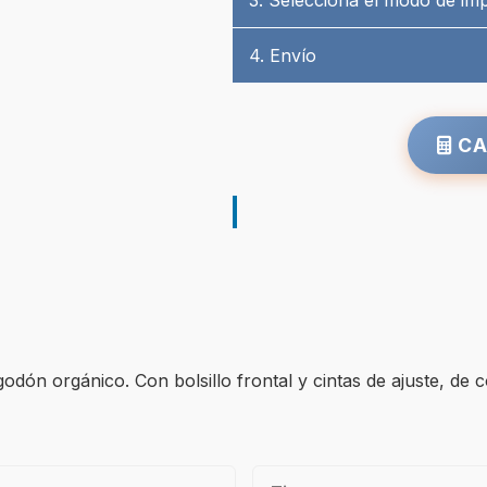
3. Selecciona el modo de im
4. Envío
CA
dón orgánico. Con bolsillo frontal y cintas de ajuste, de co