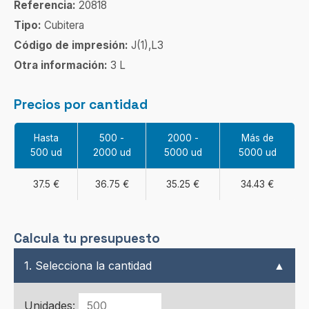
Referencia:
20818
Tipo:
Cubitera
Código de impresión:
J(1),L3
Otra información:
3 L
Precios por cantidad
Hasta
500 -
2000 -
Más de
500 ud
2000 ud
5000 ud
5000 ud
37.5 €
36.75 €
35.25 €
34.43 €
Calcula tu presupuesto
1. Selecciona la cantidad
▲
Unidades: