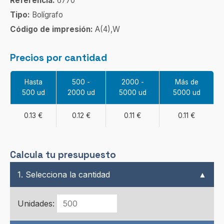
Referencia:
6770
Tipo:
Bolígrafo
Código de impresión:
A(4),W
Precios por cantidad
Hasta
500 -
2000 -
Más de
500 ud
2000 ud
5000 ud
5000 ud
0.13 €
0.12 €
0.11 €
0.11 €
Calcula tu presupuesto
1. Selecciona la cantidad
▲
Unidades: