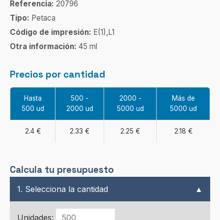
Referencia:
20796
Tipo:
Petaca
Código de impresión:
E(1),L1
Otra información:
45 ml
Precios por cantidad
Hasta
500 -
2000 -
Más de
500 ud
2000 ud
5000 ud
5000 ud
2.4 €
2.33 €
2.25 €
2.18 €
Calcula tu presupuesto
1. Selecciona la cantidad
▲
Unidades: